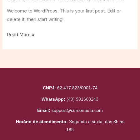
Welcome to WordPress. This is your first post. Edit or
delete it, then start writing!
Hello
Read More »
world!
CNPJ:
62.417.823/0001-74
WhatsApp:
(49) 991660243
Email:
support@cursonauta.com
Horário de atendimento:
Segunda a sexta, das 8h às
18h